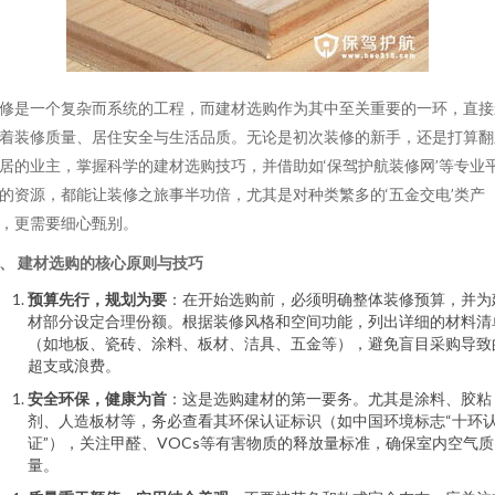
修是一个复杂而系统的工程，而建材选购作为其中至关重要的一环，直接
着装修质量、居住安全与生活品质。无论是初次装修的新手，还是打算翻
居的业主，掌握科学的建材选购技巧，并借助如‘保驾护航装修网’等专业
的资源，都能让装修之旅事半功倍，尤其是对种类繁多的‘五金交电’类产
，更需要细心甄别。
、 建材选购的核心原则与技巧
预算先行，规划为要
：在开始选购前，必须明确整体装修预算，并为
材部分设定合理份额。根据装修风格和空间功能，列出详细的材料清
（如地板、瓷砖、涂料、板材、洁具、五金等），避免盲目采购导致
超支或浪费。
安全环保，健康为首
：这是选购建材的第一要务。尤其是涂料、胶粘
剂、人造板材等，务必查看其环保认证标识（如中国环境标志“十环
证”），关注甲醛、VOCs等有害物质的释放量标准，确保室内空气质
量。