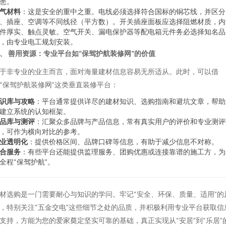
患。
气材料
：这是安全的重中之重。电线必须选择符合国标的铜芯线，并区分
、插座、空调等不同线径（平方数）。开关插座面板应选择阻燃材质，内
件厚实、触点灵敏。空气开关、漏电保护器等配电箱元件务必选择知名品
，由专业电工规划安装。
、 善用资源：专业平台如“保驾护航装修网”的价值
于非专业的业主而言，面对海量建材信息容易无所适从。此时，可以借
“保驾护航装修网”这类垂直装修平台：
识库与攻略
：平台通常提供详尽的建材知识、选购指南和避坑文章，帮助
建立系统的认知框架。
品库与测评
：汇聚众多品牌与产品信息，常有真实用户的评价和专业测评
，可作为横向对比的参考。
业透明化
：提供价格区间、品牌口碑等信息，有助于减少信息不对称。
合服务
：有些平台还能提供监理服务、团购优惠或连接靠谱的施工方，为
全程“保驾护航”。
材选购是一门需要耐心与知识的学问。牢记“安全、环保、质量、适用”的
，特别关注“五金交电”这些细节之处的品质，并积极利用专业平台获取信
支持，方能为您的爱家奠定坚实可靠的基础，真正实现从“安居”到“乐居”