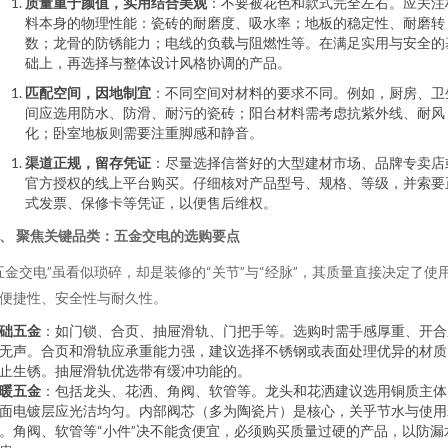
质量重于颜值，实用结合美观
：不要被花色和款式完全左右。应关注
料本身的物理性能：瓷砖的耐磨度、吸水率；地板的稳定性、耐磨转
数；龙骨的防锈能力；电线的负载与阻燃性等。在满足实用与安全的
础上，再选择与整体设计风格协调的产品。
匹配空间，因地制宜
：不同空间对材料的要求不同。例如，厨房、卫
间应选用防水、防滑、耐污的瓷砖；阳台材料需考虑抗紫外线、耐风
化；卧室地板则需要注重脚感和静音。
渠道正规，留存凭证
：尽量选择信誉好的大型建材市场、品牌专卖店
官方授权的线上平台购买。仔细核对产品型号、规格、等级，并索要
式发票、保修卡等凭证，以便售后维权。
、 聚焦关键品类：五金交电的选购要点
五金交电”虽看似琐碎，却是装修的“关节”与“经脉”，其质量直接决定了使
便捷性、安全性与耐久性。
础五金
：如门锁、合页、抽屉滑轨、门把手等。选购时需手感厚重、开合
无声。合页和滑轨应承重能力强，建议选择不锈钢或表面处理优异的材质
止生锈。抽屉滑轨优选带有缓冲功能的。
暖五金
：包括龙头、花洒、角阀、软管等。龙头和花洒建议选用铜质主体
面电镀层应光洁均匀。内部阀芯（多为陶瓷片）是核心，关乎节水与使用
。角阀、软管等“小件”决不能贪便宜，必须购买质量过硬的产品，以防漏